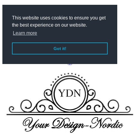
This website uses cookies to ensure you get
Dansk
the best experience on our website.
Learn more
English
Got it!
(0)