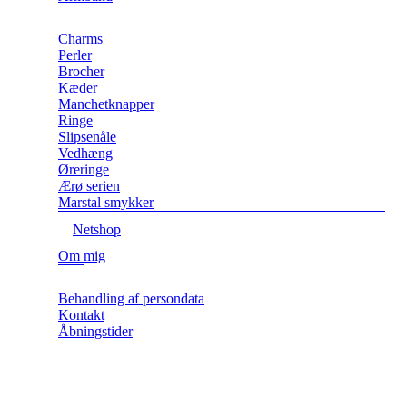
Charms
Perler
Brocher
Kæder
Manchetknapper
Ringe
Slipsenåle
Vedhæng
Øreringe
Ærø serien
Marstal smykker
Netshop
Om mig
Behandling af persondata
Kontakt
Åbningstider