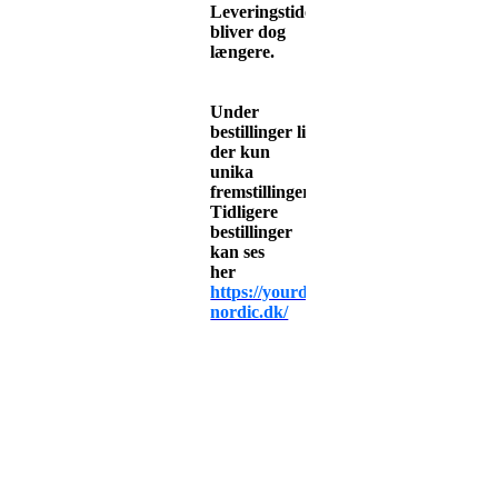
Leveringstiden
bliver dog
længere.
Under
bestillinger
ligger
der kun
unika
fremstillinger.
Tidligere
bestillinger
kan ses
her
https://yourdesign-
nordic.dk/