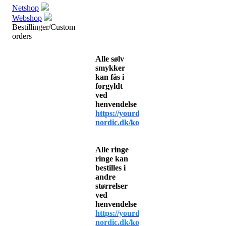
Netshop
Webshop
Bestillinger/Custom
orders
Alle sølv
smykker
kan fås i
forgyldt
ved
henvendelse
https://yourdesign-
nordic.dk/kontakt
Alle ringe
ringe kan
bestilles i
andre
størrelser
ved
henvendelse
https://yourdesign-
nordic.dk/kontak
t