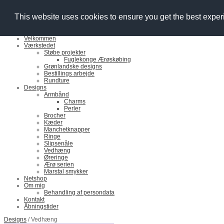
YourDesign Nordic
This website uses cookies to ensure you get the best expe
Velkommen
Værkstedet
Støbe projekter
Fuglekonge Ærøskøbing
Grønlandske designs
Bestillings arbejde
Rundture
Designs
Armbånd
Charms
Perler
Brocher
Kæder
Manchetknapper
Ringe
Slipsenåle
Vedhæng
Øreringe
Ærø serien
Marstal smykker
Netshop
Om mig
Behandling af persondata
Kontakt
Åbningstider
Designs
/ Vedhæng