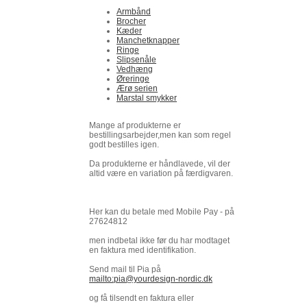
Armbånd
Brocher
Kæder
Manchetknapper
Ringe
Slipsenåle
Vedhæng
Øreringe
Ærø serien
Marstal smykker
Mange af produkterne er
bestillingsarbejder,men kan som regel
godt bestilles igen.
Da produkterne er håndlavede, vil der
altid være en variation på færdigvaren.
Her kan du betale med Mobile Pay - på
27624812
men indbetal ikke før du har modtaget
en faktura med identifikation.
Send mail til Pia på
mailto:pia@yourdesign-nordic.dk
og få tilsendt en faktura eller