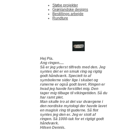
Støbe projekter
Grønlandske designs
Bestillings arbejde
Rundture
Hej Pia.
Ang ringen.....
Så er jeg yderst tilfreds med den. Jeg
syntes det er en smuk ring og rigtig
godt håndværk. Specielt to af
symbolerne sider lige i skabet og
runerne er også godt lavet. Ringen er
hvad jeg havde forstillet mig. Den
tager mig tilbage til vikingetiden. Så du
har ramt plet.
Man skulle tro at det var dværgene i
den nordiske mytologi der havde lavet
en magisk ring til guderne. Så flot
syntes jeg den er. Jeg er stolt af
ringen. Så 1000-tak for et rigtigt godt
håndværk.
Hilsen Dennis.