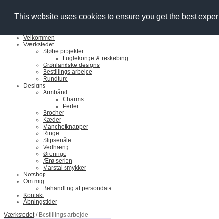
YourDesign Nordic
This website uses cookies to ensure you get the best expe
Velkommen
Værkstedet
Støbe projekter
Fuglekonge Ærøskøbing
Grønlandske designs
Bestillings arbejde
Rundture
Designs
Armbånd
Charms
Perler
Brocher
Kæder
Manchetknapper
Ringe
Slipsenåle
Vedhæng
Øreringe
Ærø serien
Marstal smykker
Netshop
Om mig
Behandling af persondata
Kontakt
Åbningstider
Værkstedet
/ Bestillings arbejde