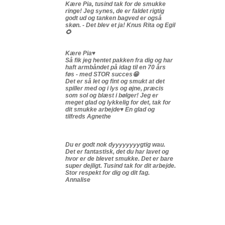
Kære Pia, tusind tak for de smukke
ringe! Jeg synes, de er faldet rigtig
godt ud og tanken bagved er også
skøn. - Det blev et ja! Knus Rita og Egil
🌻
Kære Pia♥️
Så fik jeg hentet pakken fra dig og har
haft armbåndet på idag til en 70 års
føs - med STOR succes😁
Det er så let og fint og smukt at det
spiller med og i lys og øjne, præcis
som sol og blæst i bølger! Jeg er
meget glad og lykkelig for det, tak for
dit smukke arbejde♥️ En glad og
tilfreds Agnethe
Du er godt nok dyyyyyyyygtig wau.
Det er fantastisk, det du har lavet og
hvor er de blevet smukke. Det er bare
super dejligt. Tusind tak for dit arbejde.
Stor respekt for dig og dit fag.
Annalise