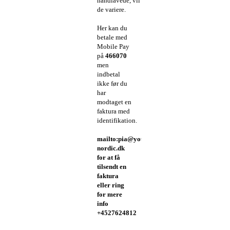
håndlavede, vil
de variere.
Her kan du
betale med
Mobile Pay
på
466070
men
indbetal
ikke før du
har
modtaget en
faktura med
identifikation.
mailto:pia@yourdesign-
nordic.dk
for at få
tilsendt en
faktura
eller ring
for mere
info
+4527624812