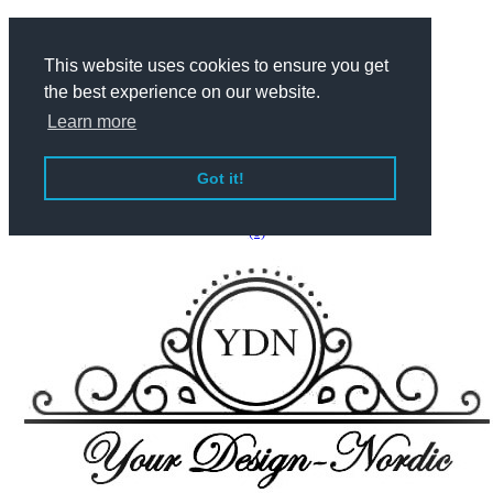
This website uses cookies to ensure you get
Dansk
the best experience on our website.
Learn more
English
Got it!
(0)