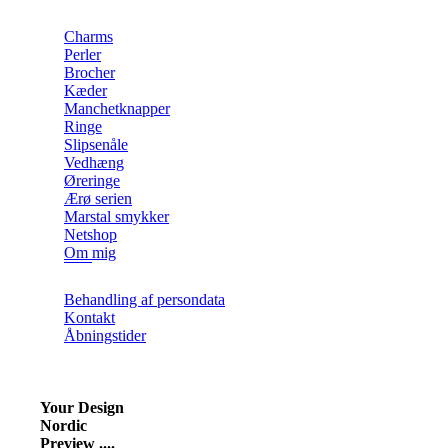
Charms
Perler
Brocher
Kæder
Manchetknapper
Ringe
Slipsenåle
Vedhæng
Øreringe
Ærø serien
Marstal smykker
Netshop
Om mig
Behandling af persondata
Kontakt
Åbningstider
Your Design
Nordic
Preview ....