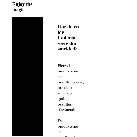
Enjoy the
magic
Har du en
ide-
Lad mig
være din
smykkefe.
Flere af
produkterne
er
bestillingsvarer,
men kan
som regel
godt
bestilles
tilsvarende.
Da
produkterne
er