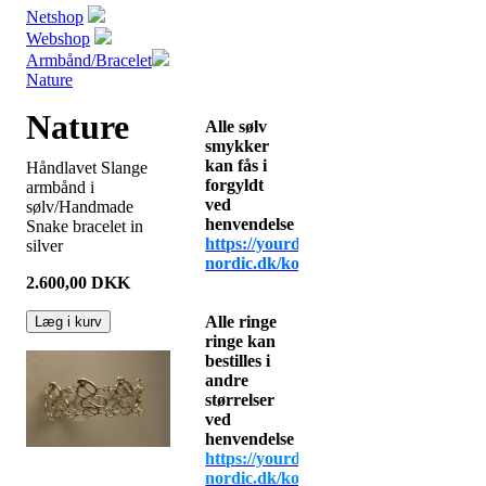
Netshop
Webshop
Armbånd/Bracelet
Nature
Nature
Alle sølv
smykker
kan fås i
Håndlavet Slange
forgyldt
armbånd i
ved
sølv/Handmade
henvendelse
Snake bracelet in
https://yourdesign-
silver
nordic.dk/kontakt
2.600,00
DKK
Alle ringe
Læg i kurv
ringe kan
bestilles i
andre
størrelser
ved
henvendelse
https://yourdesign-
nordic.dk/kontak
t