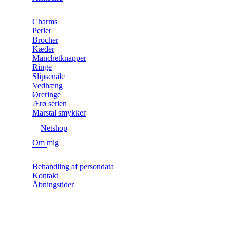
Charms
Perler
Brocher
Kæder
Manchetknapper
Ringe
Slipsenåle
Vedhæng
Øreringe
Ærø serien
Marstal smykker
Netshop
Om mig
Behandling af persondata
Kontakt
Åbningstider