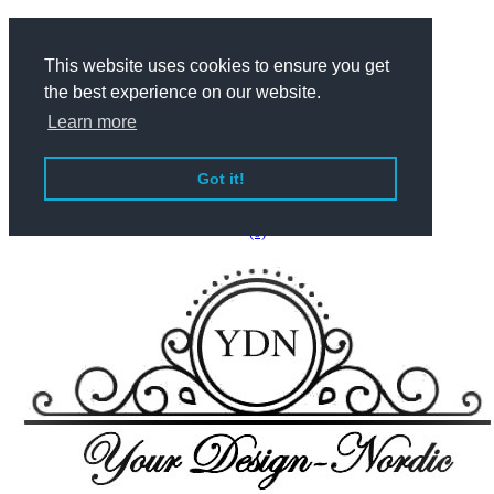
This website uses cookies to ensure you get
Dansk
the best experience on our website.
Learn more
English
Got it!
(0)