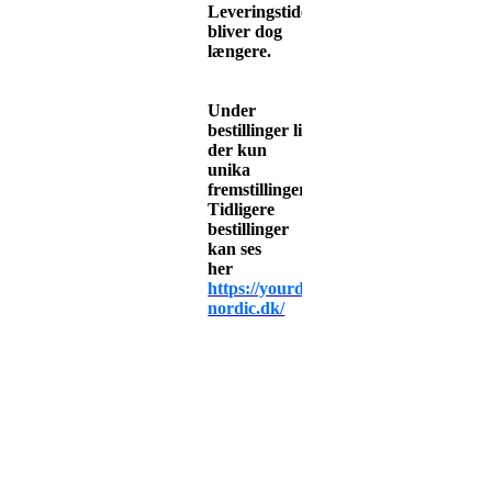
Leveringstiden
bliver dog
længere.
Under
bestillinger
ligger
der kun
unika
fremstillinger.
Tidligere
bestillinger
kan ses
her
https://yourdesign-
nordic.dk/