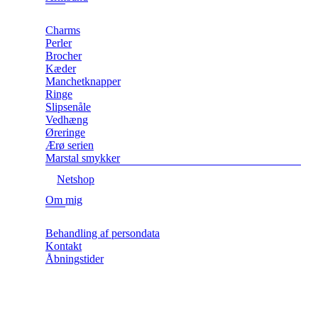
Charms
Perler
Brocher
Kæder
Manchetknapper
Ringe
Slipsenåle
Vedhæng
Øreringe
Ærø serien
Marstal smykker
Netshop
Om mig
Behandling af persondata
Kontakt
Åbningstider