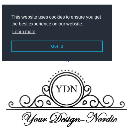
This website uses cookies to ensure you get
Dansk
the best experience on our website.
Learn more
English
Got it!
(0)