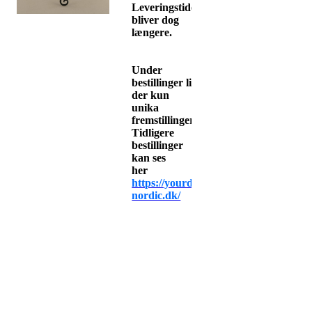
Leveringstiden
bliver dog
længere.
Under
bestillinger
ligger
der kun
unika
fremstillinger.
Tidligere
bestillinger
kan ses
her
https://yourdesign-
nordic.dk/