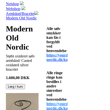
Netshop
Webshop
Armbånd/Bracelet
Modern Old Nordic
Modern
Alle sølv
smykker
Old
kan fås i
forgyldt
Nordic
ved
henvendelse
https://yourdesign-
Støbt oxideret sølv
nordic.dk/kontakt
armbånd/ Casted
oxidated silver
bracelet
Alle ringe
ringe kan
1.600,00
DKK
bestilles i
andre
Læg i kurv
størrelser
ved
henvendelse
https://yourdesign-
nordic.dk/kontak
t